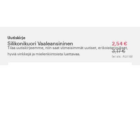
Uutiskirje
Silikonikuori Vaaleansininen
2,54 €
Tilaa uutiskirjeemme, niin saat viimeisimmät uutiset, erikoistarjoukset,
3,17 €
hyviä vinkkejä ja mielenkiintoista luettavaa.
(ei sis. ALV:tä)
Kirjoita sähköpostiosoitteesi
Meistä
Tuki
Seuraa meitä
Suomi