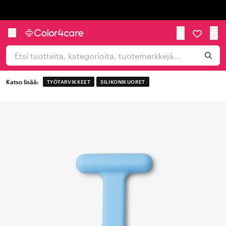
Trustpilot
Katso lisää:
TYÖTARVIKKEET
SILIKONIKUORET