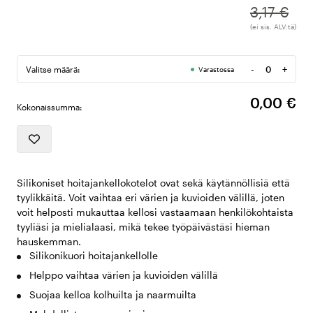
3,17 €
(ei sis. ALV:tä)
-
+
Valitse määrä:
Varastossa
Määrä
0,00 €
Kokonaissumma:
Silikoniset hoitajankellokotelot ovat sekä käytännöllisiä että
tyylikkäitä. Voit vaihtaa eri värien ja kuvioiden välillä, joten
voit helposti mukauttaa kellosi vastaamaan henkilökohtaista
tyyliäsi ja mielialaasi, mikä tekee työpäivästäsi hieman
hauskemman.
Silikonikuori hoitajankellolle
Helppo vaihtaa värien ja kuvioiden välillä
Suojaa kelloa kolhuilta ja naarmuilta