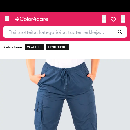
Trustpilot
Katso lisää:
VAATTEET
TYÖHOUSUT