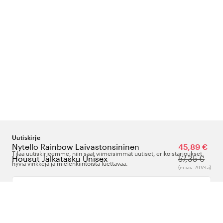
Uutiskirje
Nytello Rainbow Laivastonsininen
45,89 €
Tilaa uutiskirjeemme, niin saat viimeisimmät uutiset, erikoistarjoukset,
Housut Jalkatasku Unisex
57,35 €
hyviä vinkkejä ja mielenkiintoista luettavaa.
(ei sis. ALV:tä)
Kirjoita sähköpostiosoitteesi