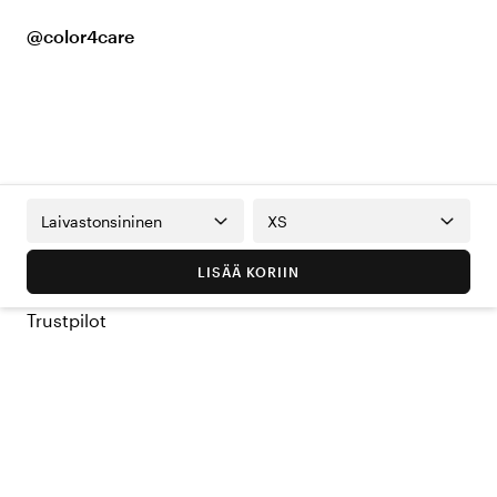
@color4care
Laivastonsininen
XS
LISÄÄ KORIIN
Trustpilot