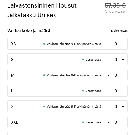
Laivastonsininen Housut
57,35 €
(ei sis. ALV:tä)
Jalkatasku Unisex
Valitse koko ja määrä
Koko-opas
-
+
XS
Voidaan lähettää 9-11 arkipäivän sisällä
Määrä
-
+
S
Varastossa
Määrä
-
+
M
Voidaan lähettää 9-11 arkipäivän sisällä
Määrä
-
+
L
Varastossa
Määrä
-
+
XL
Voidaan lähettää 9-11 arkipäivän sisällä
Määrä
-
+
XXL
Varastossa
Määrä