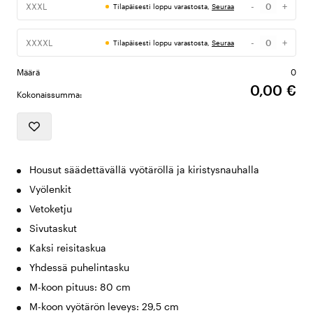
-
+
XXXL
Tilapäisesti loppu varastosta,
Seuraa
Määrä
-
+
XXXXL
Tilapäisesti loppu varastosta,
Seuraa
Määrä
Määrä
0
0,00 €
Kokonaissumma:
Housut säädettävällä vyötäröllä ja kiristysnauhalla
Vyölenkit
Vetoketju
Sivutaskut
Kaksi reisitaskua
Yhdessä puhelintasku
M-koon pituus: 80 cm
M-koon vyötärön leveys: 29,5 cm