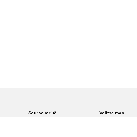
Seuraa meitä
Valitse maa
Facebook
Suomi
Instagram