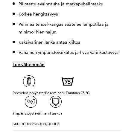
Piilotettu avainnauha ja matkapuhelintasku
Korkea hengittävyys
Pehmeä tencel-kangas säätelee lämpötilaa ja
minimoi hien hajun.
Kaksivärinen lanka antaa kiiltoa
Vähäinen ympäristövaikutus ja hyvä värinkestävyys
Lue vähemmän
Recycled polyester
Peseminen: Enintään 75 °C
Ympäristöystävällinen
4 taskua
SKU: 10003598-1087-10005