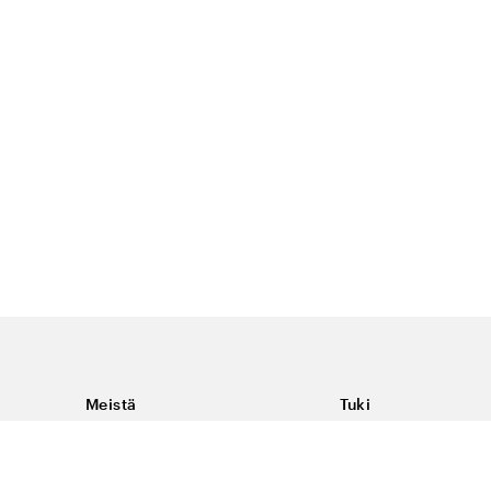
Meistä
Tuki
Tietoja Color4caresta
Ota yhteyttä
Yleisiä kysymyksiä