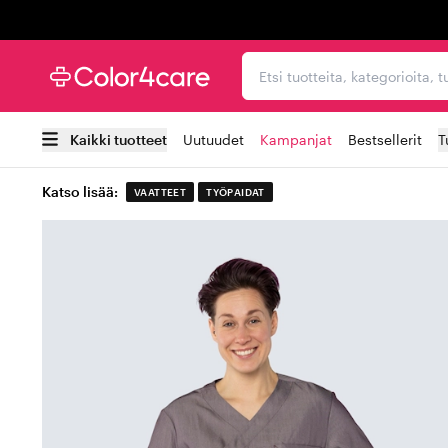
Trustpilot
Etsi tuotteita, kategorioi
Kaikki tuotteet
Uutuudet
Kampanjat
Bestsellerit
T
Katso lisää:
VAATTEET
TYÖPAIDAT