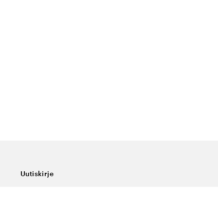
Uutiskirje
Tilaa uutiskirjeemme, niin saat viimeisimmät uutiset,
erikoistarjoukset, hyviä vinkkejä ja mielenkiintoista
luettavaa.