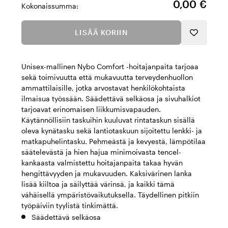
0,00 €
Kokonaissumma:
LISÄÄ KORIIN
Unisex-mallinen Nybo Comfort -hoitajanpaita tarjoaa
sekä toimivuutta että mukavuutta terveydenhuollon
ammattilaisille, jotka arvostavat henkilökohtaista
ilmaisua työssään. Säädettävä selkäosa ja sivuhalkiot
tarjoavat erinomaisen liikkumisvapauden.
Käytännöllisiin taskuihin kuuluvat rintataskun sisällä
oleva kynätasku sekä lantiotaskuun sijoitettu lenkki- ja
matkapuhelintasku. Pehmeästä ja kevyestä, lämpötilaa
säätelevästä ja hien hajua minimoivasta tencel-
kankaasta valmistettu hoitajanpaita takaa hyvän
hengittävyyden ja mukavuuden. Kaksivärinen lanka
lisää kiiltoa ja säilyttää värinsä, ja kaikki tämä
vähäisellä ympäristövaikutuksella. Täydellinen pitkiin
työpäiviin tyylistä tinkimättä.
Säädettävä selkäosa