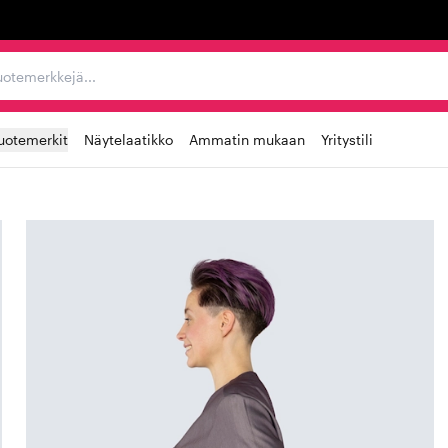
ta, tuotemerkkejä...
uotemerkit
Näytelaatikko
Ammatin mukaan
Yritystili