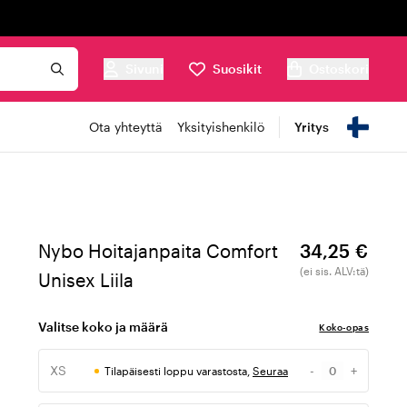
Sivuni
Suosikit
Ostoskori
Ota yhteyttä
Yksityishenkilö
Yritys
Nybo Hoitajanpaita Comfort
34,25 €
(ei sis. ALV:tä)
Unisex Liila
Valitse koko ja määrä
Koko-opas
XS
-
+
Tilapäisesti loppu varastosta,
Seuraa
Määrä