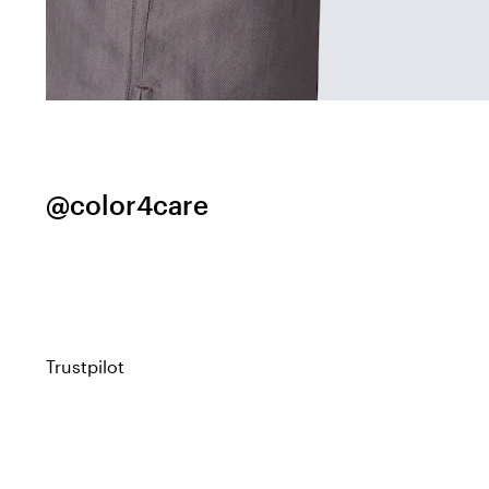
@color4care
Trustpilot