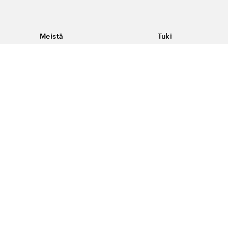
Meistä
Tuki
Tietoja Color4caresta
Ota yhteyttä
Yleisiä kysymyksiä
Ehdot
Toimitukset & palaut
Peruutus, palautus ja
virheilmoituksen te
Tietosuoja & evästee