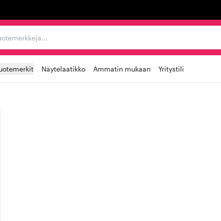
ta, tuotemerkkejä...
uotemerkit
Näytelaatikko
Ammatin mukaan
Yritystili