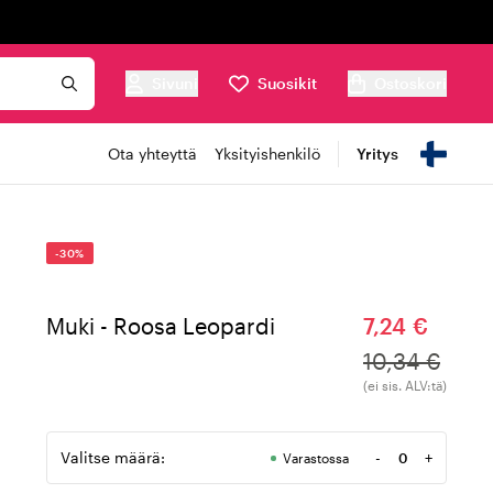
Sivuni
Suosikit
Ostoskori
Ota yhteyttä
Yksityishenkilö
Yritys
-30%
Muki - Roosa Leopardi
7,24 €
10,34 €
(ei sis. ALV:tä)
Valitse määrä:
-
+
Varastossa
Määrä