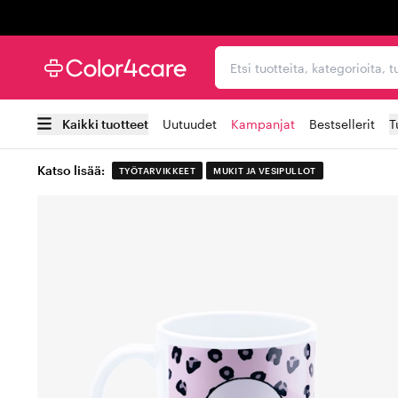
Trustpilot
Etsi tuotteita, kategorioi
Kaikki tuotteet
Uutuudet
Kampanjat
Bestsellerit
T
Katso lisää:
TYÖTARVIKKEET
MUKIT JA VESIPULLOT