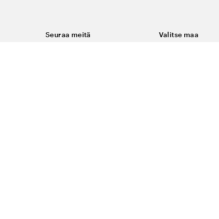
Seuraa meitä
Valitse maa
Facebook
Suomi
Instagram
Youtube
ukset
LinkedIn
keminen
t