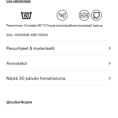
Lue vähemmän
Peseminen: Enintään 60 °C
Ympäristöystävällinen
Joustava
2 taskua
SKU: 10003545-1087-10003
Pesuohjeet & materiaalit
Arvostelut
Näytä 30 päivän hintahistoria
@color4care