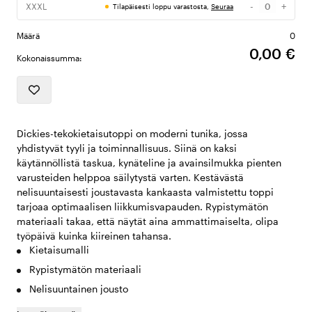
-
+
XXXL
Tilapäisesti loppu varastosta,
Seuraa
Määrä
Määrä
0
0,00 €
Kokonaissumma:
Dickies-tekokietaisutoppi on moderni tunika, jossa
yhdistyvät tyyli ja toiminnallisuus. Siinä on kaksi
käytännöllistä taskua, kynäteline ja avainsilmukka pienten
varusteiden helppoa säilytystä varten. Kestävästä
nelisuuntaisesti joustavasta kankaasta valmistettu toppi
tarjoaa optimaalisen liikkumisvapauden. Rypistymätön
materiaali takaa, että näytät aina ammattimaiselta, olipa
työpäivä kuinka kiireinen tahansa.
Kietaisumalli
Rypistymätön materiaali
Nelisuuntainen jousto