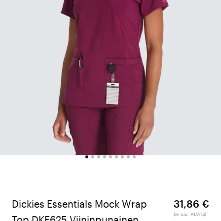
Dickies Essentials Mock Wrap
31,86 €
(ei sis. ALV:tä)
Top DKE625 Viininpunainen