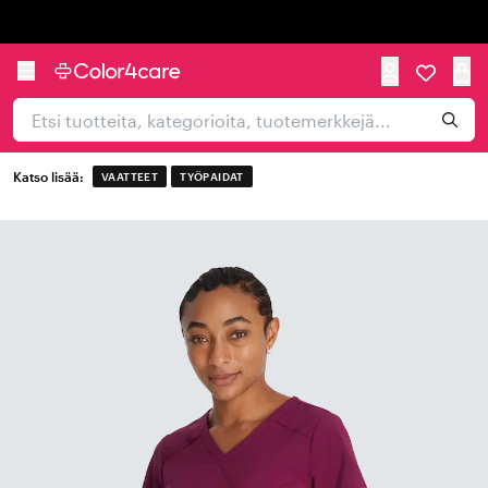
Trustpilot
Katso lisää:
VAATTEET
TYÖPAIDAT