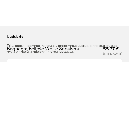
Uutiskirje
Tilaa uutiskirjeemme, niin saat viimeisimmät uutiset, erikoistarjoukset,
Bagheera Eclipse White Sneakers
55,77 €
hyviä vinkkejä ja mielenkiintoista luettavaa.
(ei sis. ALV:tä)
Kirjoita sähköpostiosoitteesi
Meistä
Tuki
Seuraa meitä
Suomi