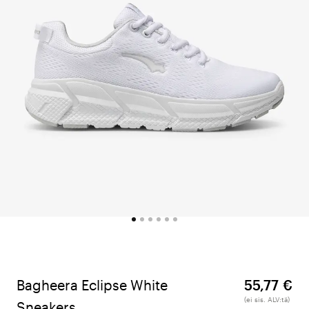
Bagheera Eclipse White
55,77 €
(ei sis. ALV:tä)
Sneakers