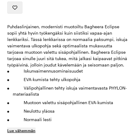
Puhdaslinjainen, modernisti muotoiltu Bagheera Eclipse
sopii yhtä hyvin työkengäksi kuin siistiksi vapaa-ajan
lenkkariksi. Tässä lenkkarissa on normaalia paksumpi, iskuja
vaimentava ulkopohja sekä optimaalista mukavuutta
tarjoava muotoon valettu sisäpohjallinen. Bagheera Eclipse
tarjoaa sinulle juuri sitä tukea, mitä jalkasi kaipaavat pitkinä
työpäivinä, jolloin joudut kävelemään ja seisomaan paljon.
Iskunvaimennusominaisuudet
EVA-kumista tehty ulkopohja
Välipohjallinen tehty iskuja vaimentavasta PHYLON-
materiaalista
Muotoon valettu sisäpohjallinen EVA-kumista
Neulottu yläosa
Normaali lesti
Lue vähemmän