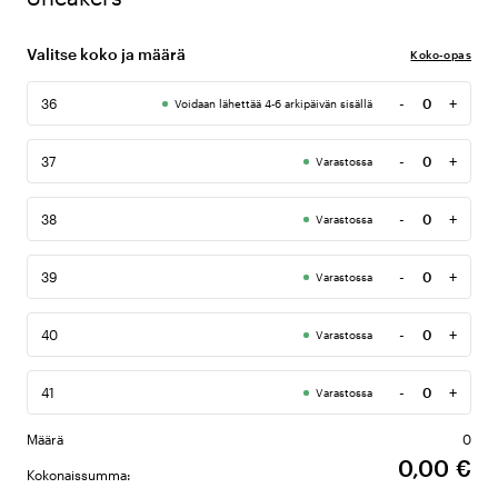
Valitse koko ja määrä
Koko-opas
-
+
36
Voidaan lähettää 4-6 arkipäivän sisällä
Määrä
-
+
37
Varastossa
Määrä
-
+
38
Varastossa
Määrä
-
+
39
Varastossa
Määrä
-
+
40
Varastossa
Määrä
-
+
41
Varastossa
Määrä
Määrä
0
0,00 €
Kokonaissumma: