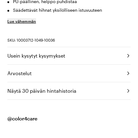
PU-päällinen, helppo puhdistaa
Säädettävät hihnat yksilölliseen istuvuuteen
Lue vähemmän
SKU: 10003712-1049-10036
Usein kysytyt kysymykset
Arvostelut
Näytä 30 päivän hintahistoria
@color4care