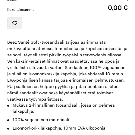
0,00 €
Kokonaissumma:
Beez Santé Soft -työsandaali tarjoaa äärimmäistä
mukavuutta anatomisesti muotoillun jalkapohjan ansiosta, ja
se sopii täydellisesti pitkiin työpäiviin terveydenhuollossa.
Sen kaksinkertaiset hihnat ovat säädettävissä helppoa ja
yksilöllistä istuvuutta varten. Sandaali on 100 % vegaaninen,
ja siinä on luonnonkorkkijalkapohja, joka yhdessä 10 mm:n
EVA-pohjallisen kanssa tarjoaa erinomaisen pehmustuksen.
PU-päällinen on helppo pyyhkiä ja pitää puhtaana, joten
nämä sandaalit ovat sekä käytännölliset että toimivat
vaativassa työympäristössä.
Mukava 2-hihnallinen työsandaali, jossa on pehmeä
jalkapohja.
100% vegaaninen materiaali
Luonnonkorkkijalkapohja, 10mm EVA ulkopohja