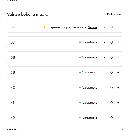
Valitse koko ja määrä
Koko-opas
-
+
36
Tilapäisesti loppu varastosta,
Seuraa
Määrä
-
+
37
Varastossa
Määrä
-
+
38
Varastossa
Määrä
-
+
39
Varastossa
Määrä
-
+
40
Varastossa
Määrä
-
+
41
Varastossa
Määrä
-
+
42
Varastossa
Määrä
Määrä
0