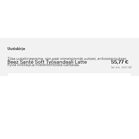
Uutiskirje
Tilaa uutiskirjeemme, niin saat viimeisimmät uutiset, erikoistarjoukset,
Beez Santé Soft Työsandaali Latte
55,77 €
hyviä vinkkejä ja mielenkiintoista luettavaa.
(ei sis. ALV:tä)
Kirjoita sähköpostiosoitteesi
Meistä
Tuki
Seuraa meitä