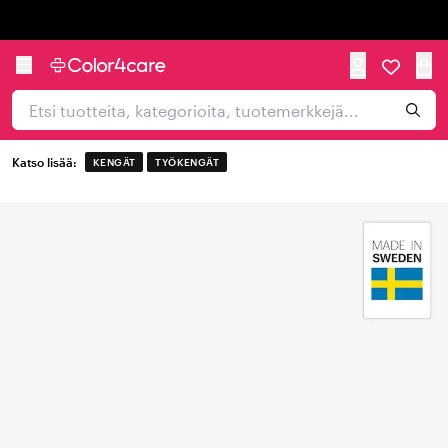
Trustpilot
Katso lisää:
KENGÄT
TYÖKENGÄT