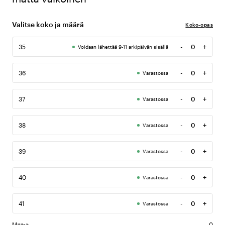
Valitse koko ja määrä
Koko-opas
-
+
35
Voidaan lähettää 9-11 arkipäivän sisällä
Määrä
-
+
36
Varastossa
Määrä
-
+
37
Varastossa
Määrä
-
+
38
Varastossa
Määrä
-
+
39
Varastossa
Määrä
-
+
40
Varastossa
Määrä
-
+
41
Varastossa
Määrä
Määrä
0