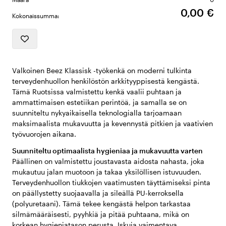
0,00 €
Kokonaissumma:
Valkoinen Beez Klassisk -työkenkä on moderni tulkinta
terveydenhuollon henkilöstön arkkityyppisestä kengästä.
Tämä Ruotsissa valmistettu kenkä vaalii puhtaan ja
ammattimaisen estetiikan perintöä, ja samalla se on
suunniteltu nykyaikaisella teknologialla tarjoamaan
maksimaalista mukavuutta ja kevennystä pitkien ja vaativien
työvuorojen aikana.
Suunniteltu optimaalista hygieniaa ja mukavuutta varten
Päällinen on valmistettu joustavasta aidosta nahasta, joka
mukautuu jalan muotoon ja takaa yksilöllisen istuvuuden.
Terveydenhuollon tiukkojen vaatimusten täyttämiseksi pinta
on päällystetty suojaavalla ja sileällä PU-kerroksella
(polyuretaani). Tämä tekee kengästä helpon tarkastaa
silmämääräisesti, pyyhkiä ja pitää puhtaana, mikä on
korkean hygieniatason perusta. Iskuja vaimentava