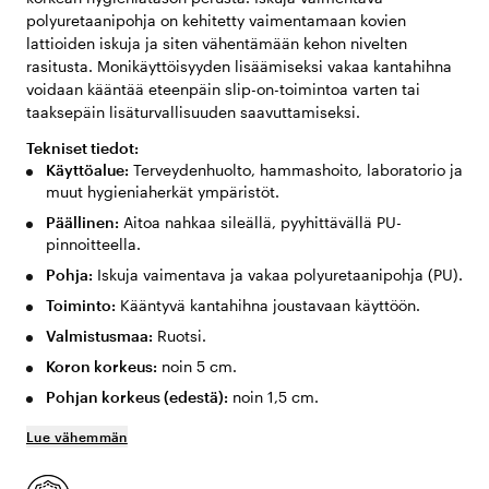
polyuretaanipohja on kehitetty vaimentamaan kovien
lattioiden iskuja ja siten vähentämään kehon nivelten
rasitusta. Monikäyttöisyyden lisäämiseksi vakaa kantahihna
voidaan kääntää eteenpäin slip-on-toimintoa varten tai
taaksepäin lisäturvallisuuden saavuttamiseksi.
Tekniset tiedot:
Käyttöalue:
Terveydenhuolto, hammashoito, laboratorio ja
muut hygieniaherkät ympäristöt.
Päällinen:
Aitoa nahkaa sileällä, pyyhittävällä PU-
pinnoitteella.
Pohja:
Iskuja vaimentava ja vakaa polyuretaanipohja (PU).
Toiminto:
Kääntyvä kantahihna joustavaan käyttöön.
Valmistusmaa:
Ruotsi.
Koron korkeus:
noin 5 cm.
Pohjan korkeus (edestä):
noin 1,5 cm.
Lue vähemmän