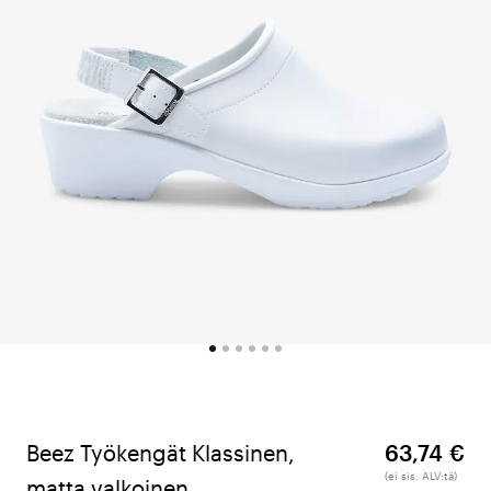
Beez Työkengät Klassinen,
63,74 €
(ei sis. ALV:tä)
matta valkoinen