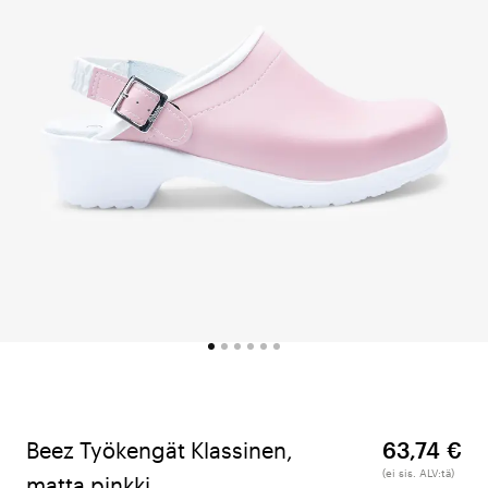
Beez Työkengät Klassinen,
63,74 €
(ei sis. ALV:tä)
matta pinkki