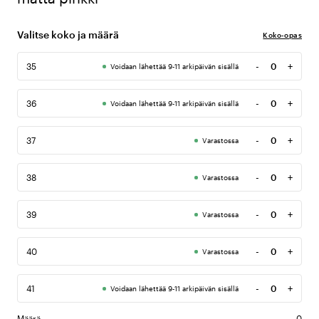
Valitse koko ja määrä
Koko-opas
-
+
35
Voidaan lähettää 9-11 arkipäivän sisällä
Määrä
-
+
36
Voidaan lähettää 9-11 arkipäivän sisällä
Määrä
-
+
37
Varastossa
Määrä
-
+
38
Varastossa
Määrä
-
+
39
Varastossa
Määrä
-
+
40
Varastossa
Määrä
-
+
41
Voidaan lähettää 9-11 arkipäivän sisällä
Määrä
Määrä
0