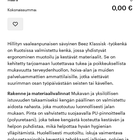
0,00 €
Kokonaissumma:
Hillityn vaaleanpunaisen sävyinen Beez Klassisk -työkenkä
on Ruotsissa valmistettu kenkä, jossa yhdistyvät
ergonominen muotoilu ja kestävät materiaalit. Se on
kehitetty tarjoamaan luotettavaa tukea ja poikkeuksellista
mukavuutta terveydenhuollon, hoiva-alan ja muiden
palveluammattien ammattilaisille, jotka viettävät
suurimman osan työpäivästään seisten tai kävellen.
Rakenne ja materiaalivalinnat
Mukavan ja yksilöllisen
istuvuuden takaamiseksi kengän päällinen on valmistettu
aidosta nahasta, joka muotoutuu luonnollisesti jalan
mukaan. Pinta on vahvistettu suojaavalla PU-pinnoitteella
(polyuretaani), joka tekee kengästä kosteutta kestävän ja
helpon puhdistaa, mikä helpottaa hyvän hygienian
ylläpitämistä. Huolellisesti muotoiltu, iskuja vaimentava
polyuretaanipohja keventää tehokkaasti jalkojen, polvien ja