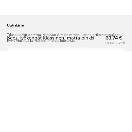
Uutiskirje
Tilaa uutiskirjeemme, niin saat viimeisimmät uutiset, erikoistarjoukset,
Beez Työkengät Klassinen, matta pinkki
63,74 €
hyviä vinkkejä ja mielenkiintoista luettavaa.
(ei sis. ALV:tä)
Kirjoita sähköpostiosoitteesi
Meistä
Tuki
Seuraa meitä
Suomi