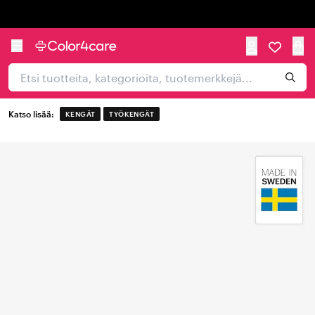
Trustpilot
Katso lisää:
KENGÄT
TYÖKENGÄT