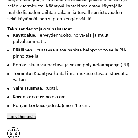
selän kuormitusta. Kääntyvä kantahihna antaa käyttäjälle
mahdollisuuden vaihtaa vakaan ja turvallisen istuvuuden
sekä käytännöllisen slip-on-kengän välillä.
Tekniset tiedot ja ominaisuudet:
Käyttöalue:
Terveydenhuolto, hoiva-ala ja muut
palveluammatit.
Päällinen:
Joustavaa aitoa nahkaa helppohoitoisella PU-
pinnoitteella.
Pohja:
Iskuja vaimentava ja vakaa polyuretaanipohja (PU).
Toiminto:
Kääntyvä kantahihna mukautettavaa istuvuutta
varten.
Valmistusmaa:
Ruotsi.
Koron korkeus:
noin 5 cm.
Pohjan korkeus (edestä):
noin 1,5 cm.
Lue vähemmän