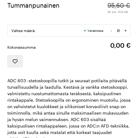
Tummanpunainen
95,60 €
(ei sis. ALV:tä)
-
+
Valitse määrä:
Varastossa
Määrä
0,00 €
Kokonaissumma:
ADC 603 -stetoskoopilla tutkit ja seuraat potilaita pitävällä
turvallisuudella ja laadulla. Kestävä ja vankka stetoskooppi,
valmistettu ruostumattomasta teräksestä, kaksipuolinen
rintakappale. Stetoskoopilla on ergonominen muotoilu, jossa
on vahvistetut kuulokkeet ja silikoniset korvaoliivit snap-on
toiminnolla, mikä antaa sinulle maksimaalisen mukavuuden
ja hyvän melun vaimennuksen. ADC 603 sisältää
kaksipuolisen rintakappaleen, jossa on ADC:n AFD-tekniikka,
jotta voit kuulla sekä matalat että korkeat taajuudet