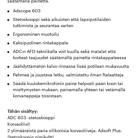
säätämällä painetta.
Adscope 603
Stetoskooppi sekä aikuisten että lapsipotilaiden
tutkimista ja seurantaa varten
Ergonominen muotoilu
Kaksipuolinen rintakappale
ADC:n AFD-tekniikalla voit kuulla sekä matalat että
korkeat taajuudet säätämällä painetta rintakappaleessa
Jäähdyttämätön kalvo rinnassa lisää potilaan mukavuutta
Pehmeä ja joustava letku, valmistettu ilman ftalaatteja
Säädä kuulokemikrofonin paine helposti pään koon tai
mieltymysten mukaan, painamalla yhteen tai vetämällä
korvanappeja toisistaan.
Tähän sisältyy:
ADC 603 -stetoskooppi
Korvaoliivit
2 ylimääräistä paria silikonisia korvaoliiveja, Adsoft Plus.
Stetoskoopin nimikyltti