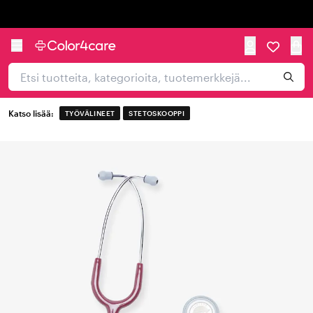
Trustpilot
Katso lisää:
TYÖVÄLINEET
STETOSKOOPPI