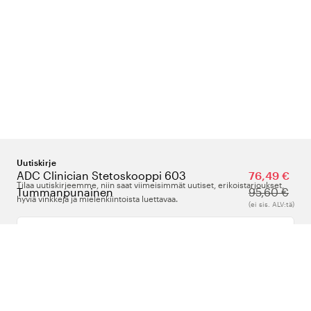
Uutiskirje
ADC Clinician Stetoskooppi 603
76,49 €
Tilaa uutiskirjeemme, niin saat viimeisimmät uutiset, erikoistarjoukset,
Tummanpunainen
95,60 €
hyviä vinkkejä ja mielenkiintoista luettavaa.
(ei sis. ALV:tä)
Kirjoita sähköpostiosoitteesi
Meistä