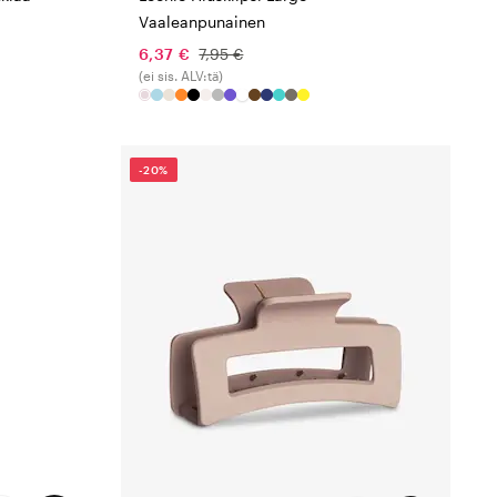
Vaaleanpunainen
6,37 €
7,95 €
(ei sis. ALV:tä)
-20%