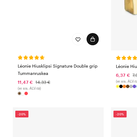
Léonie Hiusklipsi Signature Double grip
Léonie Hiu
Tummanruskea
6,37 €
7,
(ei sis. ALV:t
11,47 €
14,33 €
(ei sis. ALV:tä)
-20%
-20%