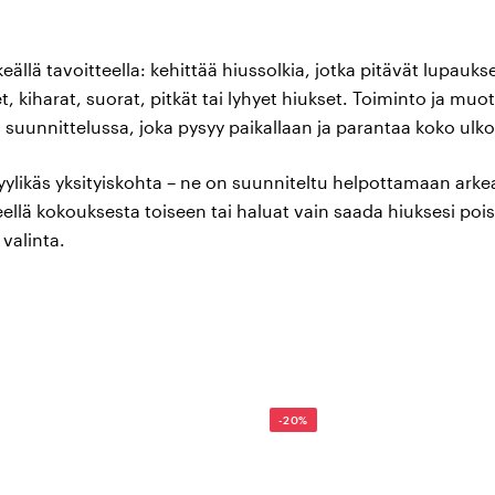
eällä tavoitteella: kehittää hiussolkia, jotka pitävät lupauks
, kiharat, suorat, pitkät tai lyhyet hiukset. Toiminto ja mu
ä suunnittelussa, joka pysyy paikallaan ja parantaa koko ulk
tyylikäs yksityiskohta – ne on suunniteltu helpottamaan arkea
ellä kokouksesta toiseen tai haluat vain saada hiuksesi pois k
valinta.
alikoima – jotain jokaiselle hiustyypill
ljen löytäminen omalle hiustyypillesi voi olla haastavaa. S
 todella hyvä ote ja jotka sopivat monenlaisiin kampauksiin 
-20%