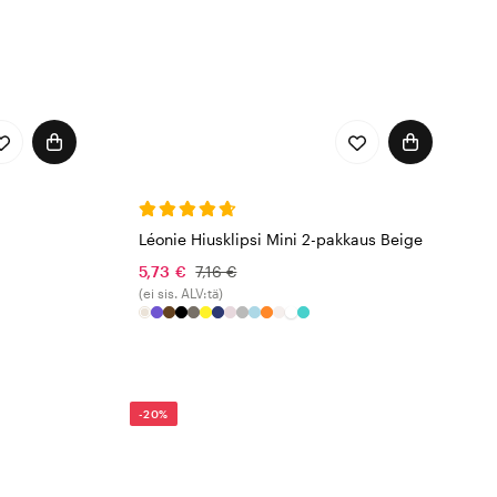
Léonie Hiusklipsi Mini 2-pakkaus Beige
5,73 €
7,16 €
(ei sis. ALV:tä)
-20%