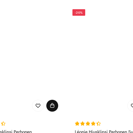
della toimii – ja nostaa tyyliäsi? Silloin Léonie on uusi go-to-
-20%
sklipsi Perhonen
Léonie Hiusklipsi Perhonen S