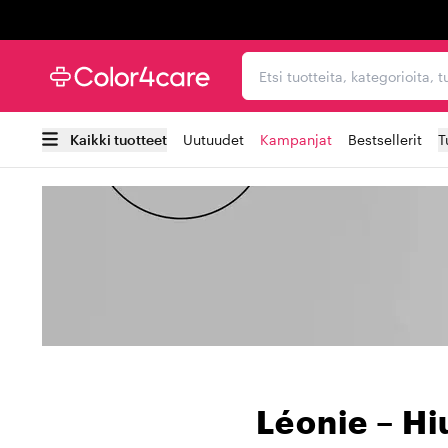
Trustpilot
Etsi tuotteita, kategorioi
Kaikki tuotteet
Uutuudet
Kampanjat
Bestsellerit
T
Léonie – Hi