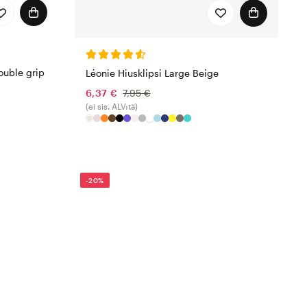
ouble grip
Léonie Hiusklipsi Large Beige
6,37 €
7,95 €
(ei sis. ALV:tä)
-20%