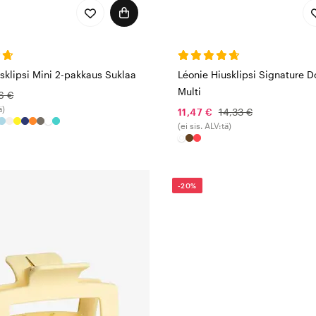
sklipsi Mini 2-pakkaus Suklaa
Léonie Hiusklipsi Signature D
Multi
16 €
ä)
11,47 €
14,33 €
(ei sis. ALV:tä)
-20%