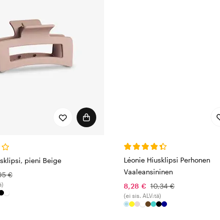
Léonie Hiusklipsi Perhonen
sklipsi, pieni Beige
Vaaleansininen
95 €
ä)
8,28 €
10,34 €
(ei sis. ALV:tä)