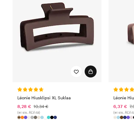
Léonie Hiusklipsi XL Suklaa
Léonie Hiu
8,28 €
10,34 €
6,37 €
7,
(ei sis. ALV:tä)
(ei sis. ALV:t