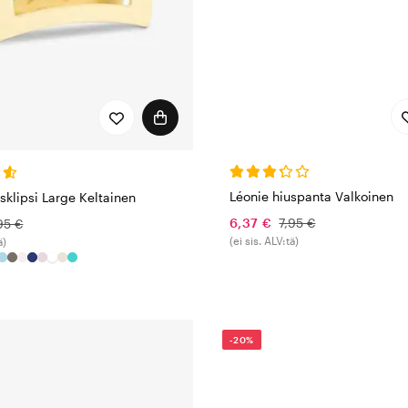
Léonie hiuspanta Valkoinen
sklipsi Large Keltainen
6,37 €
7,95 €
95 €
(ei sis. ALV:tä)
ä)
-20%