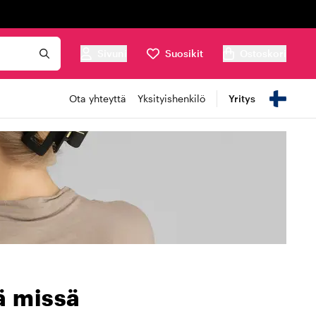
Sivuni
Suosikit
Ostoskori
Ota yhteyttä
Yksityishenkilö
Yritys
lä missä