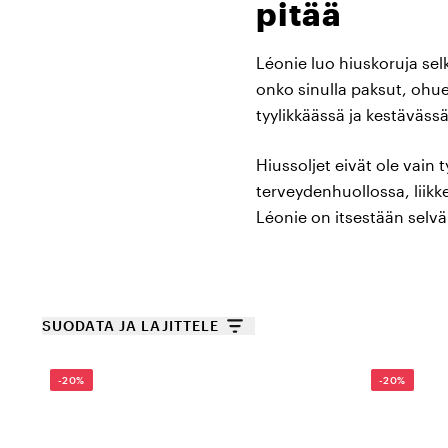
pitää
Léonie luo hiuskoruja selk
onko sinulla paksut, ohuet
tyylikkäässä ja kestäväss
Hiussoljet eivät ole vain 
terveydenhuollossa, liikke
Léonie on itsestään selvä 
Neljän kokoinen v
Tiedämme, että sopivan so
SUODATA JA LAJITTELE
neljä eri kokoa, joissa on
-20%
-20%
Mini – 4,5 cm