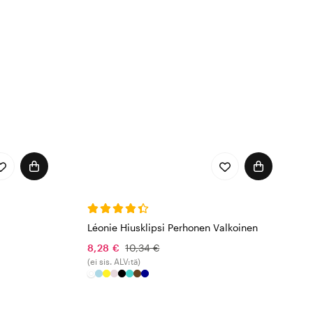
Léonie Hiusklipsi Perhonen Valkoinen
8,28 €
10,34 €
(ei sis. ALV:tä)