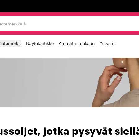
ta, tuotemerkkejä...
uotemerkit
Näytelaatikko
Ammatin mukaan
Yritystili
ussoljet, jotka pysyvät siel