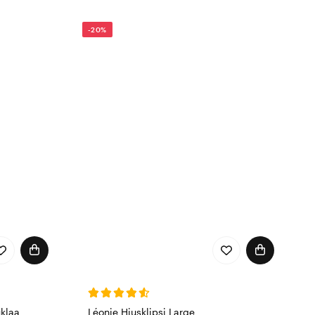
merkkisi.
-20%
uklaa
Léonie Hiusklipsi Large