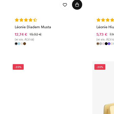
Léonie Diadem Musta
Léonie Hiu
12,74 €
15,92 €
5,73 €
7,
(ei sis. ALV:tä)
(ei sis. ALV:t
-20%
-20%