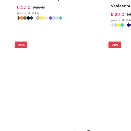
Vaaleanpu
6,37 €
7,95 €
(ei sis. ALV:tä)
8,28 €
10
(ei sis. ALV:t
-20%
-20%