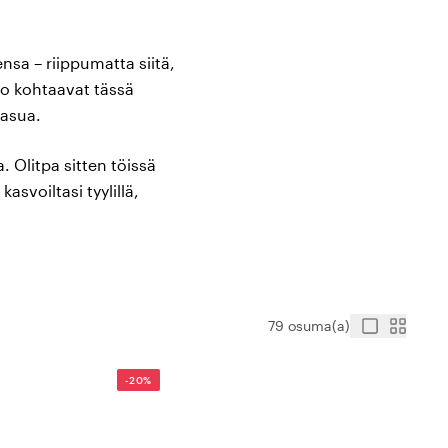
ensa – riippumatta siitä,
oto kohtaavat tässä
oasua.
. Olitpa sitten töissä
asvoiltasi tyylillä,
e
iksi Léonie on luonut
79 osuma(a)
ja hiuslaatuun:
-20%