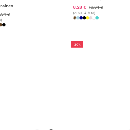
nainen
8,28 €
10,34 €
(ei sis. ALV:tä)
,34 €
ä)
-20%