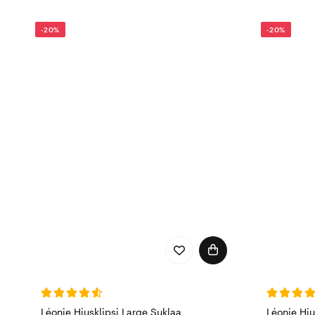
Etsitkö puristinta, joka to
-20%
-20%
Léonie Hiusklipsi Large Suklaa
Léonie Hiu